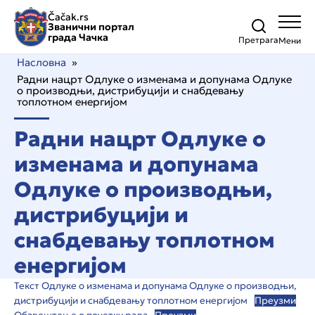
Čačak.rs
Званични портал
града Чачка
Претрага
Насловна
»
Радни нацрт Одлуке о изменама и допунама Одлуке
о производњи, дистрибуцији и снабдевању
топлотном енергијом
Радни нацрт Одлуке о
изменама и допунама
Одлуке о производњи,
дистрибуцији и
снабдевању топлотном
енергијом
Текст Одлуке о изменама и допунама Одлуке о производњи,
дистрибуцији и снабдевању топлотном енергијом
Преузми