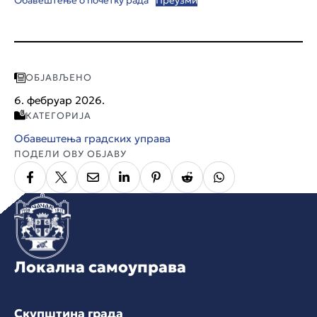
Обавештење о почетку рада
Преузми
ОБЈАВЉЕНО
6. фебруар 2026.
КАТЕГОРИЈА
Обавештења градских управа
ПОДЕЛИ ОВУ ОБЈАВУ
Локална самоуправа
Скупштина града