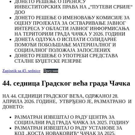
ДОНЕТО РЕШЕЊЕ О ПРЕНОСУ
ИНВЕСТИТОРСКИХ ПРАВА НА „“ПУТЕВИ СРБИЈЕ“
ДОО
ДОНЕТО РЕШЕЊЕ О ИМЕНОВАЊУ КОМИСИЈЕ ЗА
ОЦЕНУ ПРОЈЕКАТА ЗА ОСТВАРИВАЊЕ ЈАВНОГ
ИНТЕРЕСА У ОБЛАСТИ ЈАВНОГ ИНФОРМИСАЊА
НА ТЕРИТОРИЈИ ГРАДА ЧАЧКА У 2026. ГОДИНИ
ДОНЕТА ОДЛУКА О ИСПЛАТИ СОЛИДАРНЕ
ПОМОЋИ ПОБОЉШАЊЕ МАТЕРИЈАЛНОГ И
СОЦИЈАЛНОГ ПОЛОЖАЈА ЗАПОСЛЕНИХ
ДОНЕТО РЕШЕЊЕ О УПОТРЕБИ СРЕДСТАВА
СТАЛНЕ БУЏЕТСКЕ РЕЗЕРВЕ
Zapisnik sa 45. sednice
Преузми
44. седница Градског већа града Чачка
НА 44. СЕДНИЦИ ГРАДСКОГ ВЕЋА, ОДРЖАНОЈ 28.
АПРИЛА 2026. ГОДИНЕ, УТВРЂЕНО ЈЕ, РАЗМАТРАНО И
ДОНЕТО:
РАЗМАТРАН ИЗВЕШТАЈ О РАДУ ЦЕНТРА ЗА
СОЦИЈАЛНИ РАД ГРАДА ЧАЧКА ЗА 2025. ГОДИНУ
РАЗМАТРАН ИЗВЕШТАЈ О РАДУ УСТАНОВЕ ЗА
КОД „КОСТА НОВАКОВИЋ“ ЧАЧАК ЗА 2025.