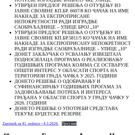
УТВРЂЕН ПРЕДЛОГ РЕШЕЊА О ОТУЂЕЊУ ИЗ
ЈАВНЕ СВОЈИНЕ КП.БР. 6607/8 КО ЧАЧАК НА ИМЕ
НАКНАДЕ ЗА ЕКСПРОПРИСАНЕ
НЕПОКРЕТНОСТИ РАДИ ИЗГРАДЊЕ
САОБРАЋАЈНИЦЕ – УЛИЦЕ БРОЈ „10“
УТВРЂЕН ПРЕДЛОГ РЕШЕЊА О ОТУЂЕЊУ ИЗ
ЈАВНЕ СВОЈИНЕ КП.БР.5811/5 КО ЧАЧАК НА ИМЕ
НАКНАДЕ ЗА ЕКСПРОПРИСАНУ НЕПОКРЕТНОСТ
РАДИ ИЗГРАДЊЕ САОБРАЋАЈНИЦЕ – УЛИЦЕ „10“
ДОНЕТ ЗАКЉУЧАК О УСВАЈАЊУ ИЗВЕШТАЈА
ПОДНОСИЛАЦА ПРОГРАМА О РЕАЛИЗОВАЊУ
ГОДИШЊИХ ПРОГРАМА КОЈИМА СЕ ОСТВАРУЈЕ
ОПШТИ ИНТЕРЕС У ОБЛАСАТИ СПОРТА НА
ТЕРИТОРИЈИ ГРАДА ЧАЧКА У 2025. ГОДИНИ
ДОНЕТО РЕШЕЊЕ О ОДОБРАВАЊУ И
СУФИНАНСИРАЊУ ГОДИШЊИХ ПРОГАМА ЗА
ЗАДОВОЉАВАЊЕ ПОТРЕБА И ИНТЕРЕСА
ГРАЂАНА У ОБЛАСТИ СПОРТА У ГРАДУ ЧАЧКУ У
2026. ГОДИНИ
ДОНЕТО РЕШЕЊЕ О УПОТРЕБИ СРЕДСТАВА
ТЕКУЋЕ БУЏЕТСКЕ РЕЗЕРВЕ
Zapisnik sa 41. sednice - 4.3.2026.
Преузми