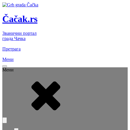
Čačak.rs
Званични портал
града Чачка
Претрага
Мени
Мени