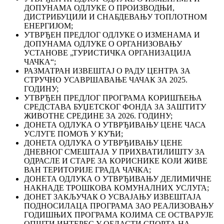
ДОПУНАМА ОДЛУКЕ О ПРОИЗВОДЊИ,
ДИСТРИБУЦИЈИ И СНАБДЕВАЊУ ТОПЛОТНОМ
ЕНЕРГИЈОМ;
УТВРЂЕН ПРЕДЛОГ ОДЛУКЕ О ИЗМЕНАМА И
ДОПУНАМА ОДЛУКЕ О ОРГАНИЗОВАЊУ
УСТАНОВЕ „ТУРИСТИЧКА ОРГАНИЗАЦИЈА
ЧАЧКА“;
РАЗМАТРАН ИЗВЕШТАЈ О РАДУ ЦЕНТРА ЗА
СТРУЧНО УСАВРШАВАЊЕ ЧАЧАК ЗА 2025.
ГОДИНУ;
УТВРЂЕН ПРЕДЛОГ ПРОГРАМА КОРИШЋЕЊА
СРЕДСТАВА БУЏЕТСКОГ ФОНДА ЗА ЗАШТИТУ
ЖИВОТНЕ СРЕДИНЕ ЗА 2026. ГОДИНУ;
ДОНЕТА ОДЛУКА О УТВРЂИВАЊУ ЦЕНЕ ЧАСА
УСЛУГЕ ПОМОЋ У КУЋИ;
ДОНЕТА ОДЛУКА О УТВРЂИВАЊУ ЦЕНЕ
ДНЕВНОГ СМЕШТАЈА У ПРИХВАТИЛИШТУ ЗА
ОДРАСЛЕ И СТАРЕ ЗА КОРИСНИКЕ КОЈИ ЖИВЕ
ВАН ТЕРИТОРИЈЕ ГРАДА ЧАЧКА;
ДОНЕТА ОДЛУКА О УТВРЂИВАЊУ ДЕЛИМИЧНЕ
НАКНАДЕ ТРОШКОВА КОМУНАЛНИХ УСЛУГА;
ДОНЕТ ЗАКЉУЧАК О УСВАЈАЊУ ИЗВЕШТАЈА
ПОДНОСИЛАЦА ПРОГРАМА ЗАО РЕАЛИЗОВАЊУ
ГОДИШЊИХ ПРОГРАМА КОЈИМА СЕ ОСТВАРУЈЕ
ОПШТИ ИНТЕРЕС У ОБЛАСТИ СПОРТА НА