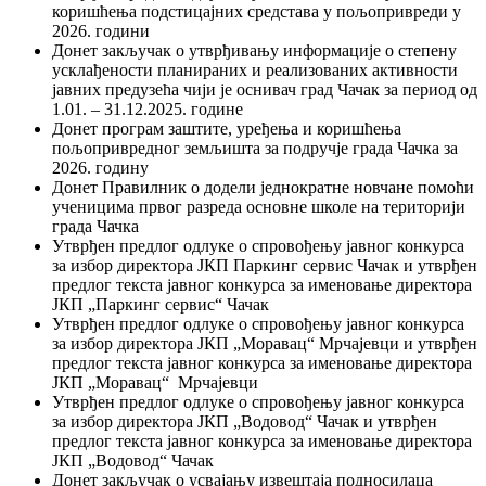
коришћења подстицајних средстава у пољопривреди у
2026. години
Донет закључак о утврђивању информације о степену
усклађености планираних и реализованих активности
јавних предузећа чији је оснивач град Чачак за период од
1.01. – 31.12.2025. године
Донет програм заштите, уређења и коришћења
пољопривредног земљишта за подручје града Чачка за
2026. годину
Донет Правилник о додели једнократне новчане помоћи
ученицима првог разреда основне школе на територији
града Чачка
Утврђен предлог одлуке о спровођењу јавног конкурса
за избор директора ЈКП Паркинг сервис Чачак и утврђен
предлог текста јавног конкурса за именовање директора
ЈКП „Паркинг сервис“ Чачак
Утврђен предлог одлуке о спровођењу јавног конкурса
за избор директора ЈКП „Моравац“ Мрчајевци и утврђен
предлог текста јавног конкурса за именовање директора
ЈКП „Моравац“ Мрчајевци
Утврђен предлог одлуке о спровођењу јавног конкурса
за избор директора ЈКП „Водовод“ Чачак и утврђен
предлог текста јавног конкурса за именовање директора
ЈКП „Водовод“ Чачак
Донет закључак о усвајању извештаја подносилаца