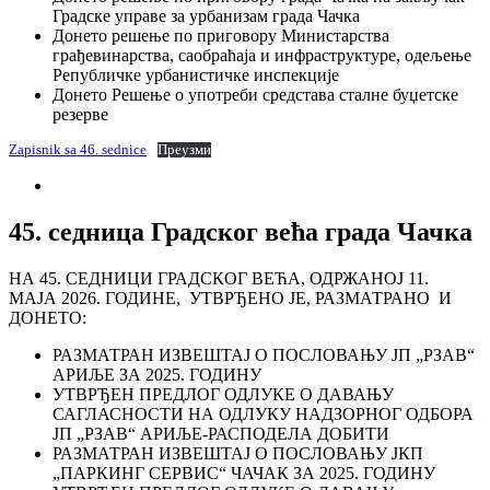
Градске управе за урбанизам града Чачка
Донето решење по приговору Министарства
грађевинарства, саобраћаја и инфраструктуре, одељење
Републичке урбанистичке инспекције
Донето Решење о употреби средстава сталне буџетске
резерве
Zapisnik sa 46. sednice
Преузми
45. седница Градског већа града Чачка
НА 45. СЕДНИЦИ ГРАДСКОГ ВЕЋА, ОДРЖАНОЈ 11.
МАЈА 2026. ГОДИНЕ, УТВРЂЕНО ЈЕ, РАЗМАТРАНО И
ДОНЕТО:
РАЗМАТРАН ИЗВЕШТАЈ О ПОСЛОВАЊУ ЈП „РЗАВ“
АРИЉЕ ЗА 2025. ГОДИНУ
УТВРЂЕН ПРЕДЛОГ ОДЛУКЕ О ДАВАЊУ
САГЛАСНОСТИ НА ОДЛУКУ НАДЗОРНОГ ОДБОРА
ЈП „РЗАВ“ АРИЉЕ-РАСПОДЕЛА ДОБИТИ
РАЗМАТРАН ИЗВЕШТАЈ О ПОСЛОВАЊУ ЈКП
„ПАРКИНГ СЕРВИС“ ЧАЧАК ЗА 2025. ГОДИНУ