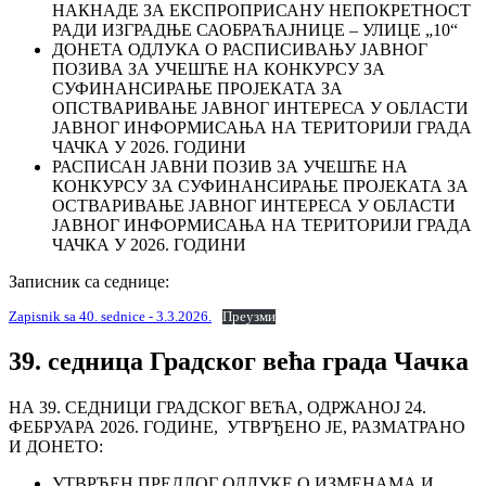
НАКНАДЕ ЗА ЕКСПРОПРИСАНУ НЕПОКРЕТНОСТ
РАДИ ИЗГРАДЊЕ САОБРАЋАЈНИЦЕ – УЛИЦЕ „10“
ДОНЕТА ОДЛУКА О РАСПИСИВАЊУ ЈАВНОГ
ПОЗИВА ЗА УЧЕШЋЕ НА КОНКУРСУ ЗА
СУФИНАНСИРАЊЕ ПРОЈЕКАТА ЗА
ОПСТВАРИВАЊЕ ЈАВНОГ ИНТЕРЕСА У ОБЛАСТИ
ЈАВНОГ ИНФОРМИСАЊА НА ТЕРИТОРИЈИ ГРАДА
ЧАЧКА У 2026. ГОДИНИ
РАСПИСАН ЈАВНИ ПОЗИВ ЗА УЧЕШЋЕ НА
КОНКУРСУ ЗА СУФИНАНСИРАЊЕ ПРОЈЕКАТА ЗА
ОСТВАРИВАЊЕ ЈАВНОГ ИНТЕРЕСА У ОБЛАСТИ
ЈАВНОГ ИНФОРМИСАЊА НА ТЕРИТОРИЈИ ГРАДА
ЧАЧКА У 2026. ГОДИНИ
Записник са седнице:
Zapisnik sa 40. sednice - 3.3.2026.
Преузми
39. седница Градског већа града Чачка
НА 39. СЕДНИЦИ ГРАДСКОГ ВЕЋА, ОДРЖАНОЈ 24.
ФЕБРУАРА 2026. ГОДИНЕ, УТВРЂЕНО ЈЕ, РАЗМАТРАНО
И ДОНЕТО:
УТВРЂЕН ПРЕДЛОГ ОДЛУКЕ О ИЗМЕНАМА И