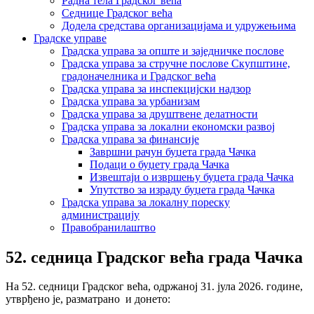
Радна тела Градског већа
Седнице Градског већа
Додела средстава организацијама и удружењима
Градске управе
Градска управа за опште и заједничке послове
Градска управа за стручне послове Скупштине,
градоначелника и Градског већа
Градска управа за инспекцијски надзор
Градска управа за урбанизам
Градска управа за друштвене делатности
Градска управа за локални економски развој
Градска управа за финансије
Завршни рачун буџета града Чачка
Подаци о буџету града Чачка
Извештаји о извршењу буџета града Чачка
Упутство за израду буџета града Чачка
Градска управа за локалну пореску
администрацију
Правобранилаштво
52. седница Градског већа града Чачка
На 52. седници Градског већа, одржаној 31. јула 2026. године,
утврђено је, разматрано и донето: