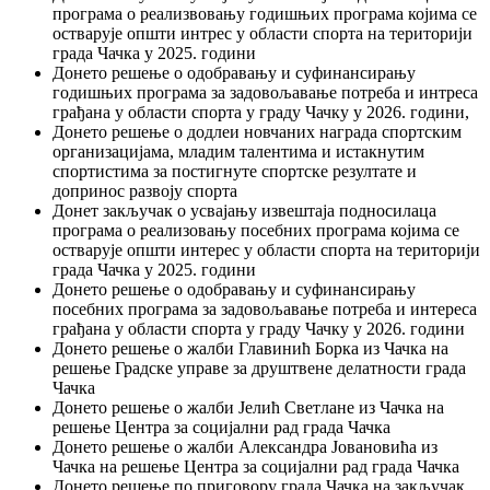
програма о реализвовању годишњих програма којима се
остварује општи интрес у области спорта на територији
града Чачка у 2025. години
Донето решење о одобравању и суфинансирању
годишњих програма за задовољавање потреба и интреса
грађана у области спорта у граду Чачку у 2026. години,
Донето решење о додлеи новчаних награда спортским
организацијама, младим талентима и истакнутим
спортистима за постигнуте спортске резултате и
допринос развоју спорта
Донет закључак о усвајању извештаја подносилаца
програма о реализовању посебних програма којима се
остварује општи интерес у области спорта на територији
града Чачка у 2025. години
Донето решење о одобравању и суфинансирању
посебних програма за задовољавање потреба и интереса
грађана у области спорта у граду Чачку у 2026. години
Донето решење о жалби Главинић Борка из Чачка на
решење Градске управе за друштвене делатности града
Чачка
Донето решење о жалби Јелић Светлане из Чачка на
решење Центра за социјални рад града Чачка
Донето решење о жалби Александра Јовановића из
Чачка на решење Центра за социјални рад града Чачка
Донето решење по приговору града Чачка на закључак