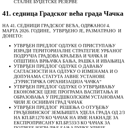
СТАЛНЕ БУЏЕТСКЕ РЕЗЕРВЕ
41. седница Градског већа града Чачка
НА 41. СЕДНИЦИ ГРАДСКОГ ВЕЋА, ОДРЖАНОЈ 4.
МАРТА 2026. ГОДИНЕ, УТВРЂЕНО ЈЕ, РАЗМАТРАНО И
ДОНЕТО:
УТВРЂЕН ПРЕДЛОГ ОДЛУКЕ О ПРИСТУПАЊУ
ИЗРАДИ ТЕРИТОРИЈАЛНЕ СТРАТЕГИЈЕ УРБАНОГ
ПОДРУЧЈА ГРАДОВА КРАЉЕВА И ЧАЧКА И
ОПШТИНА ВРЊАЧКА БАЊА, РАШКА И ИВАЊИЦА
УТВРЂЕН ПРЕДЛОГ ОДЛУКЕ О ДАВАЊУ
САГЛАСНОСТИ НА ОДЛУКУ О ИЗМЕНАМА И О
ДОПУНАМА СТАТУТА ЈАВНЕ УСТАНОВЕ
„ТУРИСТИЧКА ОРГАНИЗАЦИЈА ЧАЧКА“
УТВРЂЕН ПРЕДЛОГ ОДЛУКЕ О УТВРЂИВАЊУ
ЕКОНОМСКЕ ЦЕНЕ ПРОГРАМА ВАСПИТАЊА И
ОБРАЗОВАЊА У ПРЕДШКОЛСКИМ УСТАНОВАМА
ЧИЈИ ЈЕ ОСНИВАЧ ГРАД ЧАЧАК
УТВРЂЕН ПРЕДЛОГ РЕШЕЊА О ОТУЂЕЊУ
ГРАЂЕВИНСКОГ ЗЕМЉИШТА УДЕЛА ГРАДА ОД 2/3
НА КП.БР.1270 КО ЧАЧАК НА ИМЕ НАКНАДЕ ЗА
ЕКСПРОПРИСАНУ КП.БР.533/3 КО ЧАЧАК ЗА
ПОТРЕБЕ ИЗГРАДЊЕ БАЊАЛУЧКЕ УЛИЦЕ