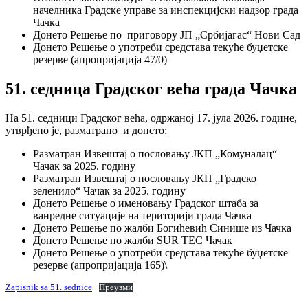
начелника Градске управе за инспекцијски надзор града
Чачка
Донето Решење по приговору ЈП „Србијагас“ Нови Сад
Донето Решење о употреби средстава текуће буџетске
резерве (апропријација 47/0)
51. седница Градског већа града Чачка
На 51. седници Градског већа, одржаној 17. јула 2026. године,
утврђено је, разматрано и донето:
Разматран Извештај о пословању ЈКП „Комуналац“
Чачак за 2025. годину
Разматран Извештај о пословању ЈКП „Градско
зеленило“ Чачак за 2025. годину
Донето Решење о именовању Градског штаба за
ванредне ситуације на територији града Чачка
Донето Решење по жалби Богићевић Синише из Чачка
Донето Решење по жалби SUR TEC Чачак
Донето Решење о употреби средстава текуће буџетске
резерве (апропријација 165)\
Zapisnik sa 51. sednice
Преузми