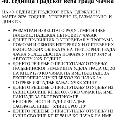
40. седница Градског већа града Чачка
НА 40. СЕДНИЦИ ГРАДСКОГ ВЕЋА, ОДРЖАНОЈ 3.
МАРТА 2026. ГОДИНЕ, УТВРЂЕНО ЈЕ, РАЗМАТРАНО И
ДОНЕТО:
РАЗМАТРАН ИЗВЕШТАЈ О РАДУ „УМЕТНИЧКЕ
ГАЛЕРИЈЕ НАДЕЖДА ПЕТРОВИЋ“ ЧАЧАК
ДОНЕТ ПРАВИЛНИК О УТВРЂИВАЊУ ПРОГРАМА
ПОМОЋИ И ОБНОВЕ ИЗГОРЕЛИХ И ОШТЕЋЕНИХ
ЕКОНОМСКИХ ОБЈЕКАТА НА ТЕРИТОРИЈИ ГРАДА
ЧАЧКА УСЛЕД ДЕЈСТВА ПОЖАРА У ЈУНУ, ЈУЛУ И
АВГУСТУ 2025. ГОДИНЕ,
ДОНЕТО РЕШЕЊЕ О ПРИСТУПАЊУ ОТУЂЕЊУ
ГРАЂЕВИНСКОГ ЗЕМЉИШТА УДЕЛА ГРАДА ОД 2/3
НА КП.БР.1270 КО ЧАЧАК НА ИМЕ НАКНАДЕ ЗА
ЕКСПРОПРИСАНУ КП.БР.533/3 КО ЧАЧАК ЗА
ПОТРЕБЕ ИЗГРАДЊЕ БАЊАЛУЧКЕ УЛИЦЕ
ДОНЕТО РЕШЕЊЕ О ПРИСТУПАЊУ ОТУЂЕЊУ ИЗ
ЈАВНЕ СВОЈИНЕ КП.БР. 6607/8 КО ЧАЧАК НА ИМЕ
НАКНАДЕ ЗА ЕКСПРОПРИСАНЕ
НЕПОКРЕТНОСТИ РАДИ ИЗГРАДЊЕ
САОБРАЋАЈНИЦЕ – УЛИЦЕ БРОЈ „10“
ДОНЕТО РЕШЕЊЕ О ПРИСТУПАЊУ ОТУЂЕЊУ ИЗ
ЈАВНЕ СВОЈИНЕ КП.БР.5811/5 КО ЧАЧАК НА ИМЕ