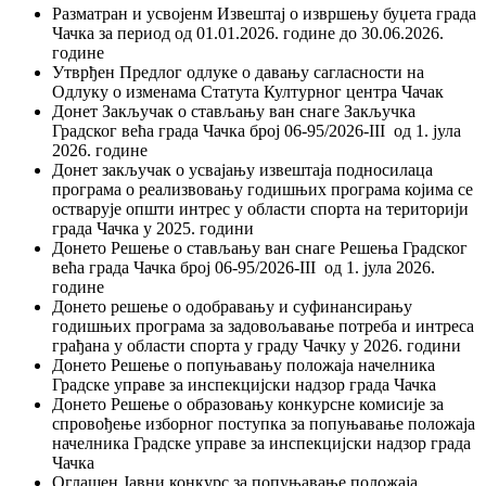
Разматран и усвојенм Извештај о извршењу буџета града
Чачка за период од 01.01.2026. године до 30.06.2026.
године
Утврђен Предлог одлуке о давању сагласности на
Одлуку о изменама Статута Културног центра Чачак
Донет Закључак о стављању ван снаге Закључка
Градског већа града Чачка број 06-95/2026-III од 1. јула
2026. године
Донет закључак о усвајању извештаја подносилаца
програма о реализвовању годишњих програма којима се
остварује општи интрес у области спорта на територији
града Чачка у 2025. години
Донето Решење о стављању ван снаге Решења Градског
већа града Чачка број 06-95/2026-III од 1. јула 2026.
године
Донето решење о одобравању и суфинансирању
годишњих програма за задовољавање потреба и интреса
грађана у области спорта у граду Чачку у 2026. години
Донето Решење о попуњавању положаја начелника
Градске управе за инспекцијски надзор града Чачка
Донето Решење о образовању конкурсне комисије за
спровођење изборног поступка за попуњавање положаја
начелника Градске управе за инспекцијски надзор града
Чачка
Оглашен Јавни конкурс за попуњавање положаја