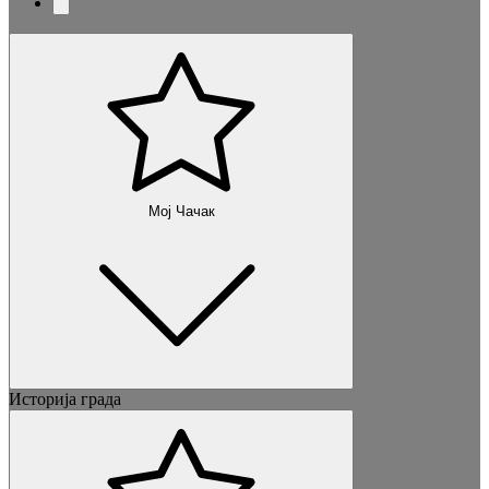
Мој Чачак
Историја града