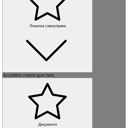
Локална самоуправа
Accordion content goes here.
Документи