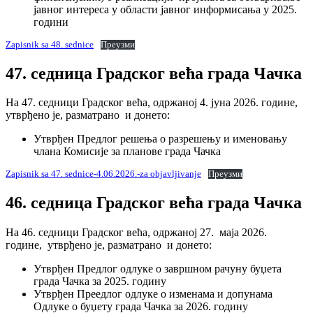
јавног интереса у области јавног информисања у 2025.
години
Zapisnik sa 48. sednice
Преузми
47. седница Градског већа града Чачка
На 47. седници Градског већа, одржаној 4. јуна 2026. године,
утврђено је, разматрано и донето:
Утврђен Предлог решења о разрешењу и именовању
члана Комисије за планове града Чачка
Zapisnik sa 47. sednice-4.06.2026.-za objavljivanje
Преузми
46. седница Градског већа града Чачка
На 46. седници Градског већа, одржаној 27. маја 2026.
године, утврђено је, разматрано и донето:
Утврђен Предлог одлуке о завршном рачуну буџета
града Чачка за 2025. годину
Утврђен Преедлог одлуке о изменама и допунама
Одлуке о буџету града Чачка за 2026. годину