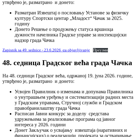
утврђено је, разматрано и донето:
Разматран Извештај о пословању Установе за физичку
културу Спортски центар „Младост“ Чачак за 2025.
годину
Донето Решење о продужењу статуса вршиоца
дужности начелника Градске управе за инспекцијски
надзор града Чачка
Zapisnik sa 49. sednice - 23.6.2026 -za objavljivanje
Преузми
48. седница Градског већа града Чачка
На 48. седници Градског већа, одржаној 19. јуна 2026. године,
утврђено је, разматрано и донето:
Усвојен Правилник о изменама и допунама Правилника
о унутрашњем уређењу и систематизацији радних места
у Градским управама, Стручној служби и Градском
правобранилаштву града Чачка
Расписан Јавни конкурс за доделу средстава
удружењима за реализовање програма од јавног
интереса у 2026. години
Донет Закључак о усвајању извештаја (наративних и
финансијских) о реализацији пројеката за остваривање