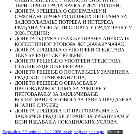
ТЕРИТОРИЈИ ГРАДА ЧАЧКА У 2025. ГОДИНИ;
ДОНЕТА 3 РЕШЕЊА О ОДОБРАВАЊУ И
СУФИНАНСИРАЊУ ГОДИШЊИХ ПРОГРАМА ЗА
ЗАДОВОЉАВАЊЕ ПОТРЕБА И ИНТЕРЕСА
ГРАЂАНА У ОБЛАСТИ СПОРТА У ГРАДУ ЧАЧКУ У
2026. ГОДИНИ;
ДОНЕТА ОДЛУКА О ЗАКЉУЧИВАЊУ АНЕКСА IV
КОЛЕКТИВНОГ УГОВОРА ЈКП „ЧАЧАК“ ЧАЧАК;
ДОНЕТА 2 РЕШЕЊА О УПОТРЕБИ СРЕДСТАВА
ТЕКУЋЕ БУЏЕТСКЕ РЕЗЕРВЕ
ДОНЕТО РЕШЕЊЕ О УПОТРЕБИ СРЕДСТАВА
СТАЛНЕ БУЏЕТСКЕ РЕЗЕРВЕ;
ДОНЕТО РЕШЕЊЕ О ПОСТАВЉЕЊУ ЗАМЕНИКА
ГРАДСКОГ ПРАВОБРАНИОЦА;
ДОНЕТО РЕШЕЊЕ О ОБРАЗОВАЊУ
ПРЕГОВАРАЧКОГ ТИМА ЗА УЧЕШЋЕ У
ПРЕГОВАРАЊУ ЗА ЗАКЉУЧИВАЊЕ
КОЛЕКТИВНИХ УГОВОРА ЗА ЈАВНА ПРЕДУЗЕЋА
И ЈАВНЕ СЛУЖБЕ;
ДОНЕТА 2 РЕШЕЊА ПО ПРИГОВОРИМА НА
ЗАКЊУЧКЕ ГРАДСКЕ УПРАВЕ ЗА УРБАНИЗАМ У
ВЕЗИ ИЗДАВАЊА ЛОКАЦИЈСКИХ УСЛОВА.
Zapisnik sa 39. sednice - 24.2.2026.-za objavljivanje na sajtu
Преузми