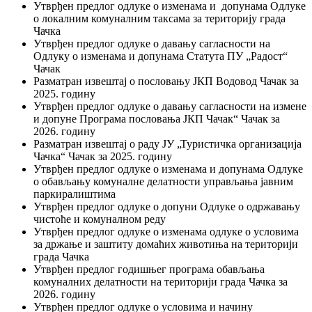
Утврђен предлог одлуке о изменама и допунама Одлуке
о локалним комуналним таксама за територију града
Чачка
Утврђен предлог одлуке о давању сагласности на
Одлуку о изменама и допунама Статута ПУ „Радост“
Чачак
Разматран извештај о пословању ЈКП Водовод Чачак за
2025. годину
Утврђен предлог одлуке о давању сагласности на измене
и допуне Програма пословања ЈКП Чачак“ Чачак за
2026. годину
Разматран извештај о раду ЈУ „Туристичка организација
Чачка“ Чачак за 2025. годину
Утврђен предлог одлуке о изменама и допунама Одлуке
о обављању комуналне делатности управљања јавним
паркиралиштима
Утврђен предлог одлуке о допуни Одлуке о одржавању
чистоће и комуналном реду
Утврђен предлог одлуке о изменама одлуке о условима
за држање и заштиту домаћих животиња на територији
града Чачка
Утврђен предлог годишњег програма обављања
комуналних делатности на територији града Чачка за
2026. годину
Утврђен предлог одлуке о условима и начину