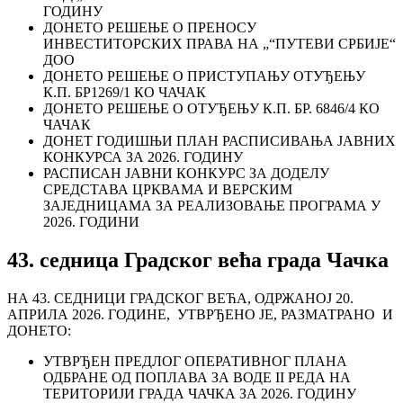
ГОДИНУ
ДОНЕТО РЕШЕЊЕ О ПРЕНОСУ
ИНВЕСТИТОРСКИХ ПРАВА НА „“ПУТЕВИ СРБИЈЕ“
ДОО
ДОНЕТО РЕШЕЊЕ О ПРИСТУПАЊУ ОТУЂЕЊУ
К.П. БР1269/1 КО ЧАЧАК
ДОНЕТО РЕШЕЊЕ О ОТУЂЕЊУ К.П. БР. 6846/4 КО
ЧАЧАК
ДОНЕТ ГОДИШЊИ ПЛАН РАСПИСИВАЊА ЈАВНИХ
КОНКУРСА ЗА 2026. ГОДИНУ
РАСПИСАН ЈАВНИ КОНКУРС ЗА ДОДЕЛУ
СРЕДСТАВА ЦРКВАМА И ВЕРСКИМ
ЗАЈЕДНИЦАМА ЗА РЕАЛИЗОВАЊЕ ПРОГРАМА У
2026. ГОДИНИ
43. седница Градског већа града Чачка
НА 43. СЕДНИЦИ ГРАДСКОГ ВЕЋА, ОДРЖАНОЈ 20.
АПРИЛА 2026. ГОДИНЕ, УТВРЂЕНО ЈЕ, РАЗМАТРАНО И
ДОНЕТО:
УТВРЂЕН ПРЕДЛОГ ОПЕРАТИВНОГ ПЛАНА
ОДБРАНЕ ОД ПОПЛАВА ЗА ВОДЕ II РЕДА НА
ТЕРИТОРИЈИ ГРАДА ЧАЧКА ЗА 2026. ГОДИНУ