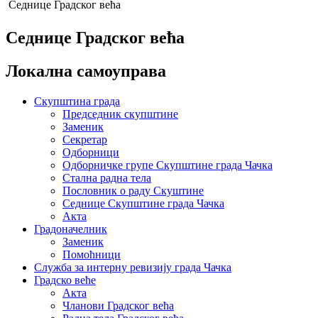
Седнице Градског већа
Седнице Градског већа
Локална самоуправа
Скупштина града
Председник скупштине
Заменик
Секретар
Одборници
Одборничке групе Скупштине града Чачка
Стална радна тела
Пословник о раду Скуштине
Седнице Скупштине града Чачка
Акта
Градоначелник
Заменик
Помоћници
Служба за интерну ревизију града Чачка
Градско веће
Акта
Чланови Градског већа