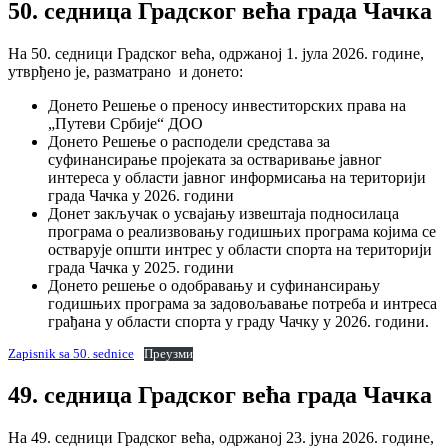
50. седница Градског већа града Чачка
На 50. седници Градског већа, одржаној 1. јула 2026. године,
утврђено је, разматрано и донето:
Донето Решење о преносу инвеститорских права на
„Путеви Србије“ ДОО
Донето Решење о расподели средстава за
суфинансирање пројеката за остваривање јавног
интереса у области јавног информисања на територији
града Чачка у 2026. години
Донет закључак о усвајању извештаја подносилаца
програма о реализвовању годишњих програма којима се
остварује општи интрес у области спорта на територији
града Чачка у 2025. години
Донето решење о одобравању и суфинансирању
годишњих програма за задовољавање потреба и интреса
грађана у области спорта у граду Чачку у 2026. години.
Zapisnik sa 50. sednice
Преузми
49. седница Градског већа града Чачка
На 49. седници Градског већа, одржаној 23. јуна 2026. године,