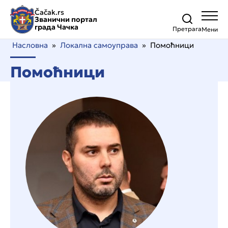
Čačak.rs
Званични портал
града Чачка
Претрага
Насловна
»
Локална самоуправа
»
Помоћници
Помоћници