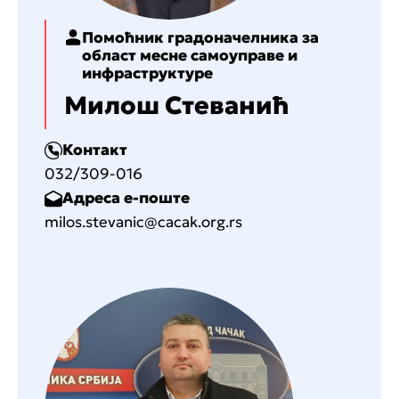
Помоћник градоначелника за
област месне самоуправе и
инфраструктуре
Милош Стеванић
Контакт
032/309-016
Адреса е-поште
milos.stevanic@cacak.org.rs