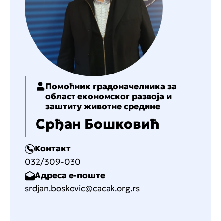
Помоћник градоначелника за
област економског развоја и
заштиту животне средине
Срђан Бошковић
Контакт
032/309-030
Адреса е-поште
srdjan.boskovic@cacak.org.rs