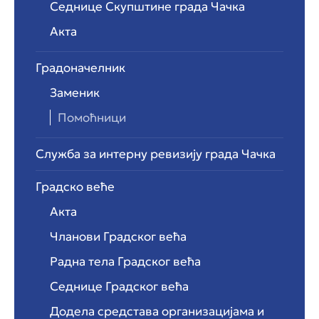
Седнице Скупштине града Чачка
Акта
Градоначелник
Заменик
Помоћници
Служба за интерну ревизију града Чачка
Градско веће
Акта
Чланови Градског већа
Радна тела Градског већа
Седнице Градског већа
Додела средстава организацијама и