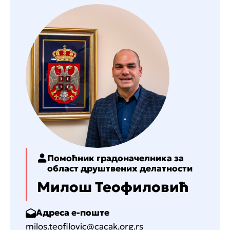
Помоћник градоначелника за
област друштвених делатности
Милош Теофиловић
Адреса е-поште
milos.teofilovic@cacak.org.rs