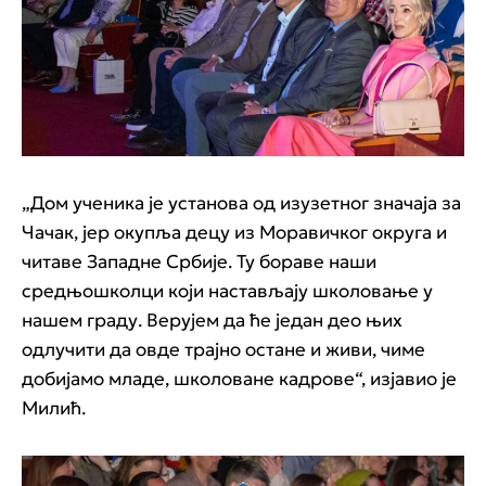
„Дом ученика је установа од изузетног значаја за
Чачак, јер окупља децу из Моравичког округа и
читаве Западне Србије. Ту бораве наши
средњошколци који настављају школовање у
нашем граду. Верујем да ће један део њих
одлучити да овде трајно остане и живи, чиме
добијамо младе, школоване кадрове“, изјавио је
Милић.