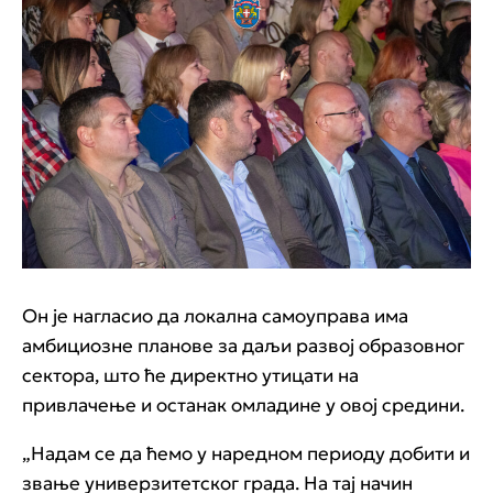
Он је нагласио да локална самоуправа има
амбициозне планове за даљи развој образовног
сектора, што ће директно утицати на
привлачење и останак омладине у овој средини.
„Надам се да ћемо у наредном периоду добити и
звање универзитетског града. На тај начин