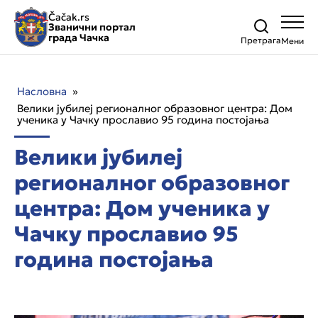
Čačak.rs
Званични портал
града Чачка
Претрага
Насловна
»
Велики јубилеј регионалног образовног центра: Дом
ученика у Чачку прославио 95 година постојања
Велики јубилеј
регионалног образовног
центра: Дом ученика у
Чачку прославио 95
година постојања