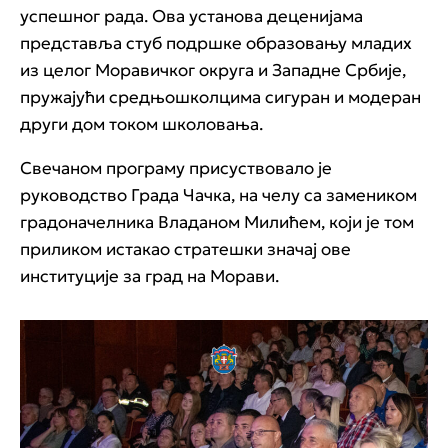
успешног рада. Ова установа деценијама
представља стуб подршке образовању младих
из целог Моравичког округа и Западне Србије,
пружајући средњошколцима сигуран и модеран
други дом током школовања.
Свечаном програму присуствовало је
руководство Града Чачка, на челу са замеником
градоначелника Владаном Милићем, који је том
приликом истакао стратешки значај ове
институције за град на Морави.