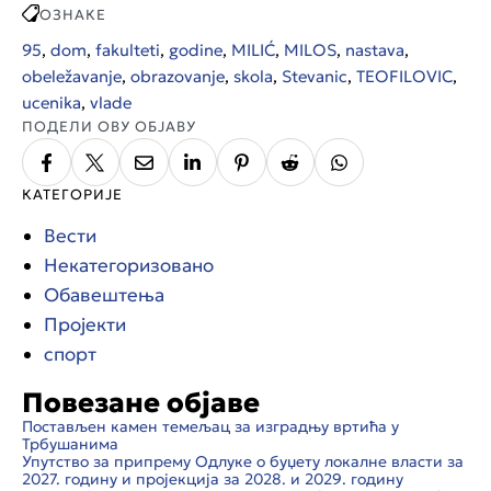
ОЗНАКЕ
95
,
dom
,
fakulteti
,
godine
,
MILIĆ
,
MILOS
,
nastava
,
obeležavanje
,
obrazovanje
,
skola
,
Stevanic
,
TEOFILOVIC
,
ucenika
,
vlade
ПОДЕЛИ ОВУ ОБЈАВУ
КАТЕГОРИЈЕ
Вести
Некатегоризовано
Обавештења
Пројекти
спорт
Повезане објаве
Постављен камен темељац за изградњу вртића у
Трбушанима
Упутство за припрему Одлуке о буџету локалне власти за
2027. годину и пројекција за 2028. и 2029. годину