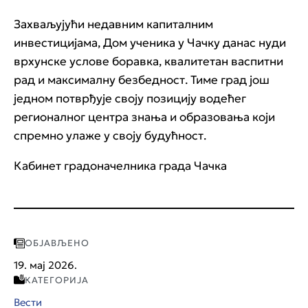
Захваљујући недавним капиталним
инвестицијама, Дом ученика у Чачку данас нуди
врхунске услове боравка, квалитетан васпитни
рад и максималну безбедност. Тиме град још
једном потврђује своју позицију водећег
регионалног центра знања и образовања који
спремно улаже у своју будућност.
Кабинет градоначелника града Чачка
ОБЈАВЉЕНО
19. мај 2026.
КАТЕГОРИЈА
Вести