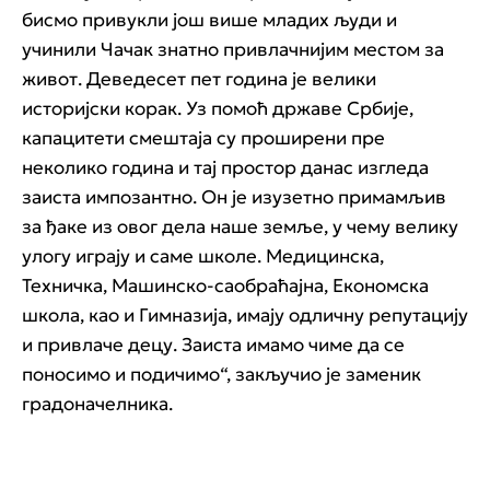
бисмо привукли још више младих људи и
учинили Чачак знатно привлачнијим местом за
живот. Деведесет пет година је велики
историјски корак. Уз помоћ државе Србије,
капацитети смештаја су проширени пре
неколико година и тај простор данас изгледа
заиста импозантно. Он је изузетно примамљив
за ђаке из овог дела наше земље, у чему велику
улогу играју и саме школе. Медицинска,
Техничка, Машинско-саобраћајна, Економска
школа, као и Гимназија, имају одличну репутацију
и привлаче децу. Заиста имамо чиме да се
поносимо и подичимо“, закључио је заменик
градоначелника.