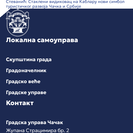
Стеванић: Стаклени видиковац на Каблару нови симбол
туристичког развоја Чачка и Србије
Локална самоуправа
Скупштина града
Градоначелник
Градско веће
Градске управе
Контакт
Градска управа Чачак
Жупана Страцимира бр. 2