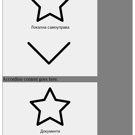
Локална самоуправа
Accordion content goes here.
Документи