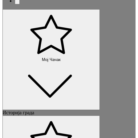
Мој Чачак
Историја града