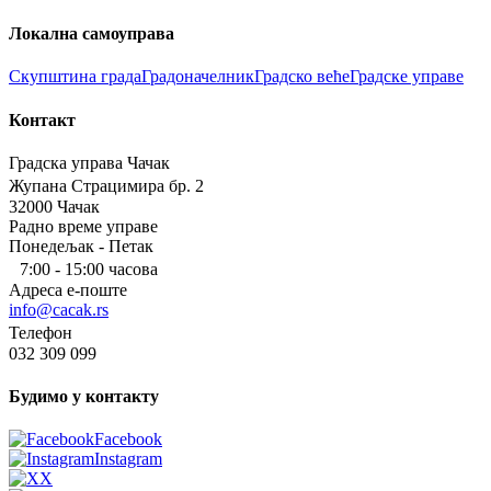
Локална самоуправа
Скупштина града
Градоначелник
Градско веће
Градске управе
Контакт
Градска управа Чачак
Жупана Страцимира бр. 2
32000 Чачак
Радно време управе
Понедељак - Петак
7:00 - 15:00 часова
Адреса е-поште
info@cacak.rs
Телефон
032 309 099
Будимо у контакту
Facebook
Instagram
X