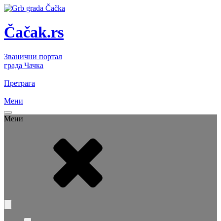
Čačak.rs
Званични портал
града Чачка
Претрага
Мени
Мени