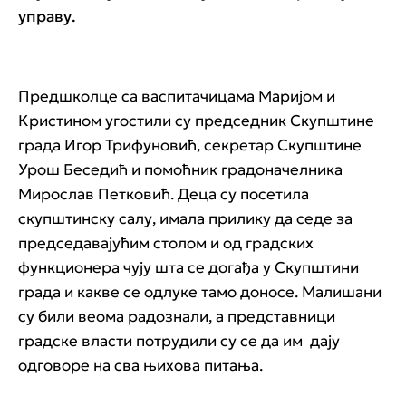
управу.
Предшколце са васпитачицама Маријом и
Кристином угостили су председник Скупштине
града Игор Трифуновић, секретар Скупштине
Урош Беседић и помоћник градоначелника
Мирослав Петковић. Деца су посетила
скупштинску салу, имала прилику да седе за
председавајућим столом и од градских
функционера чују шта се догађа у Скупштини
града и какве се одлуке тамо доносе. Малишани
су били веома радознали, а представници
градске власти потрудили су се да им дају
одговоре на сва њихова питања.