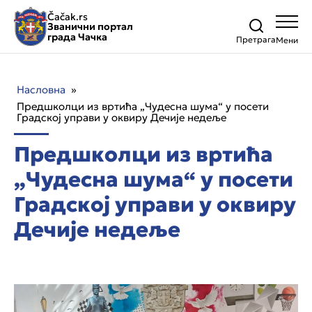
Čačak.rs
Званични портал
града Чачка
Претрага
Насловна
»
Предшколци из вртића „Чудесна шума“ у посети
Градској управи у оквиру Дечије недеље
Предшколци из вртића
„Чудесна шума“ у посети
Градској управи у оквиру
Дечије недеље