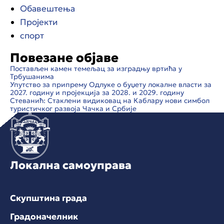
Обавештења
Пројекти
спорт
Повезане објаве
Постављен камен темељац за изградњу вртића у
Трбушанима
Упутство за припрему Одлуке о буџету локалне власти за
2027. годину и пројекција за 2028. и 2029. годину
Стеванић: Стаклени видиковац на Каблару нови симбол
туристичког развоја Чачка и Србије
Локална самоуправа
Скупштина града
Градоначелник