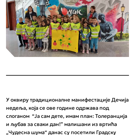
У оквиру традиционалне манифестације Дечија
недеља, која се ове године одржава под
слоганом “Ја сам дете, имам план: Толеранција
и љубав за сваки дан!” малишани из вртића
„Чудесна шума“ данас су посетили Градску