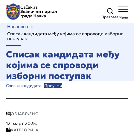
Čačak.rs
Званични портал
града Чачка
Претрага
Насловна
»
Списак кандидата међу којима се спроводи изборни
поступак
Списак кандидата међу
којима се спроводи
изборни поступак
Списак кандидата
Преузми
ОБЈАВЉЕНО
12. март 2025.
КАТЕГОРИЈА