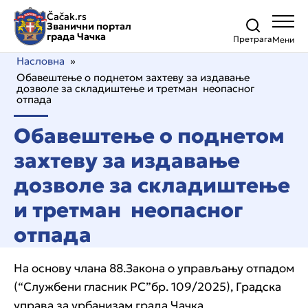
Čačak.rs
Званични портал
града Чачка
Претрага
Насловна
»
Обавештење о поднетом захтеву за издавање
дозволе за складиштење и третман неопасног
отпада
Обавештење о поднетом
захтеву за издавање
дозволе за складиштење
и третман неопасног
отпада
На основу члана 88.Закона о управљању отпадом
(“Службени гласник РС”бр. 109/2025), Градска
управа за урбанизам града Чачка