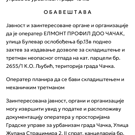
О Б А В Е Ш Т А В А
Јавност и заинтересоване органе и организације
да је оператер ЕЛМОНТ ПРОФИЛ ДОО ЧАЧАК,
улица Булевар ослобођења бр.13в поднео
захтев за издавање дозволе за складиштење и
третман неопасног отпада на кат. парцели бр.
2655/1 К.О. Љубић, територија града Чачка.
Оператер планира да се бави складиштењем и
механичким третманом
Заинтересована јавност, органи и организације
могу извршити увид у податке и расположиву
документацију оператера у просторијама
Градске управе за урбанизам града Чачка, Улица
Жупана Страцимира 2, II спрат, канцеларија бр.