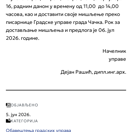
16, радним даном у времену од 11,00 до 14,00
часова, као и доставити своје мишљење преко
писарнице Градске управе града Чачка. Рок за
достављање мишљења и предлога је 06. јул
2026. године.
Начелник
управе
Дејан Рашић, дипл.инг.арх.
ОБЈАВЉЕНО
5. јун 2026.
КАТЕГОРИЈА
Обавештења градских управа