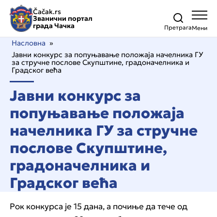
Čačak.rs
Званични портал
града Чачка
Претрага
Насловна
»
Јавни конкурс за попуњавање положаја начелника ГУ
за стручне послове Скупштине, градоначелника и
Градског већа
Јавни конкурс за
попуњавање положаја
начелника ГУ за стручне
послове Скупштине,
градоначелника и
Градског већа
Рок конкурса је 15 дана, а почиње да тече од