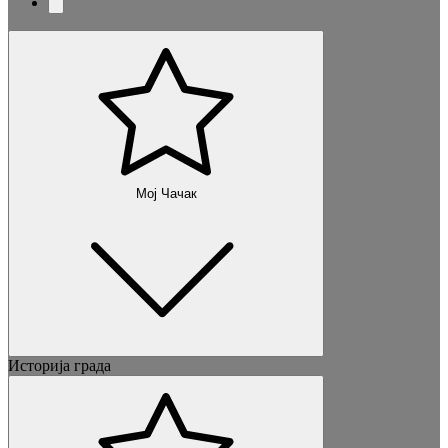
Мој Чачак
Историја града