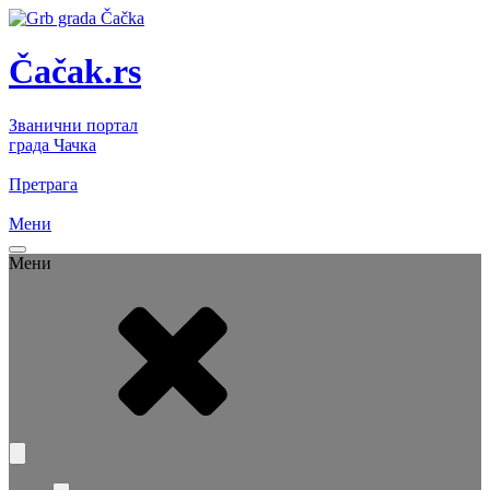
Čačak.rs
Званични портал
града Чачка
Претрага
Мени
Мени