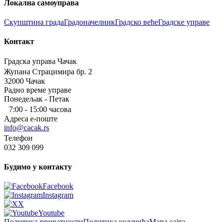
Локална самоуправа
Скупштина града
Градоначелник
Градско веће
Градске управе
Контакт
Градска управа Чачак
Жупана Страцимира бр. 2
32000 Чачак
Радно време управе
Понедељак - Петак
7:00 - 15:00 часова
Адреса е-поште
info@cacak.rs
Телефон
032 309 099
Будимо у контакту
Facebook
Instagram
X
Youtube
Политика приватности
Политика колачића
Мапа сајта