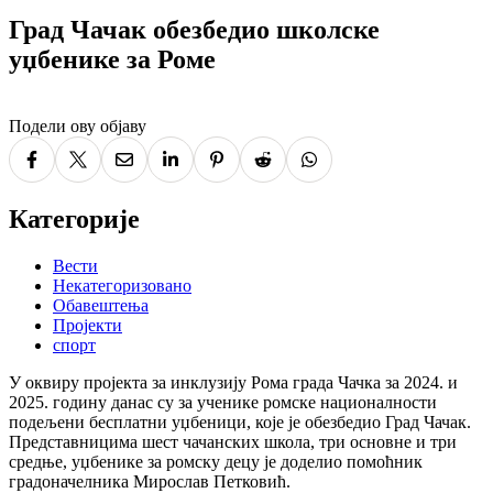
Град Чачак обезбедио школске
уџбенике за Роме
Подели ову објаву
Категорије
Вести
Некатегоризовано
Обавештења
Пројекти
спорт
У оквиру пројекта за инклузију Рома града Чачка за 2024. и
2025. годину данас су за ученике ромске националности
подељени бесплатни уџбеници, које је обезбедио Град Чачак.
Представницима шест чачанских школа, три основне и три
средње, уџбенике за ромску децу је доделио помоћник
градоначелника Мирослав Петковић.