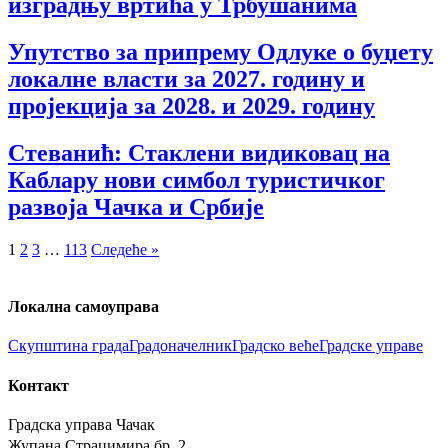
изградњу вртића у Трбушанима
Упутство за припрему Одлуке о буџету
локалне власти за 2027. годину и
пројекција за 2028. и 2029. годину
Стеванић: Стаклени видиковац на
Каблару нови симбол туристичког
развоја Чачка и Србије
1
2
3
…
113
Следеће »
Локална самоуправа
Скупштина града
Градоначелник
Градско веће
Градске управе
Контакт
Градска управа Чачак
Жупана Страцимира бр. 2