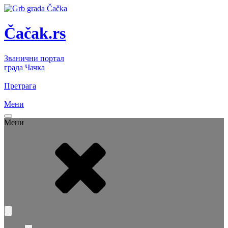
Čačak.rs
Званични портал
града Чачка
Претрага
Мени
Мени