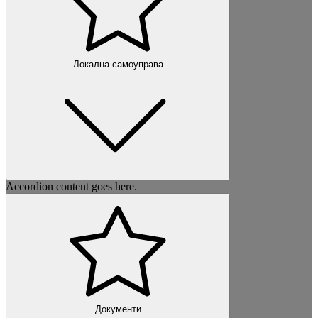
Локална самоуправа
Accordion content goes here.
Документи