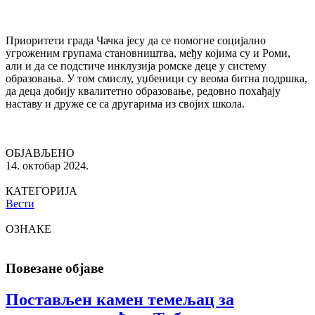
Приоритети града Чачка јесу да се помогне социјално
угроженим групама становништва, међу којима су и Роми,
али и да се подстиче инклузија ромске деце у систему
образовања. У том смислу, уџбеници су веома битна подршка,
да деца добију квалитетно образовање, редовно похађају
наставу и друже се са другарима из својих школа.
ОБЈАВЉЕНО
14. октобар 2024.
КАТЕГОРИЈА
Вести
ОЗНАКЕ
Повезане објаве
Постављен камен темељац за