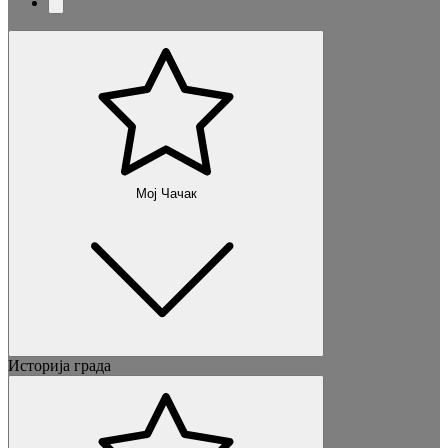
Мој Чачак
Историја града