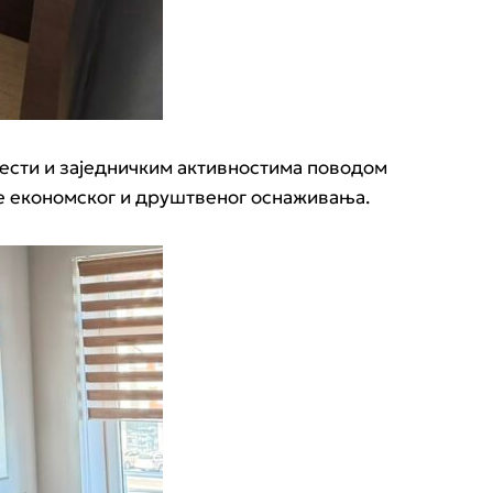
лести и заједничким активностима поводом
те економског и друштвеног оснаживања.