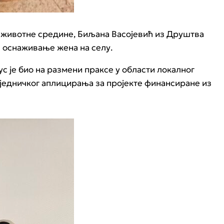
у животне средине, Биљана Васојевић из Друштва
а оснаживање жена на селу.
 је био на размени праксе у области локалног
заједничког аплицирања за пројекте финансиране из