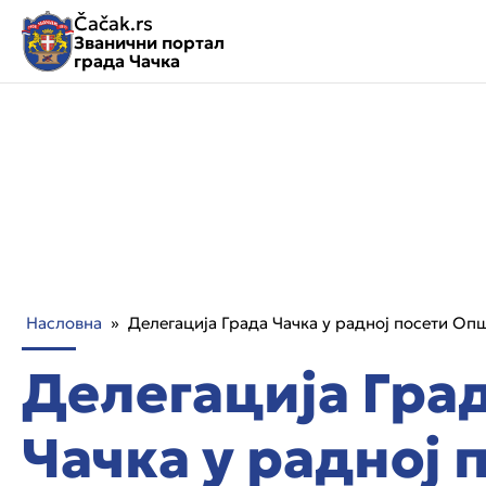
Čačak.rs
Званични портал
града Чачка
Насловна
»
Делегација Града Чачка у радној посети Оп
Делегација Гра
Чачка у радној 