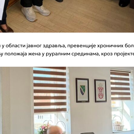
 у области јавног здравља, превенције хроничних бо
њу положаја жена у руралним срединама, кроз пројек