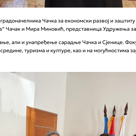
 градоначелника Чачка за економски развој и заштит
tus“ Чачак и Мира Миновић, представница Удружења з
ње, али и унапређење сарадње Чачка и Сјенице. Фокус
 средине, туризма и културе, као и на могућностима 