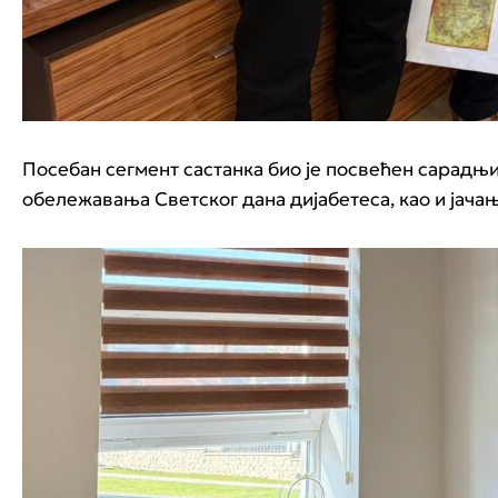
Посебан сегмент састанка био је посвећен сарадњи
обележавања Светског дана дијабетеса, као и јача