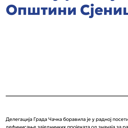
Општини Сјени
Делегација Града Чачка боравила је у радној посе
дефинисање заједничких пројеката од значаја за р