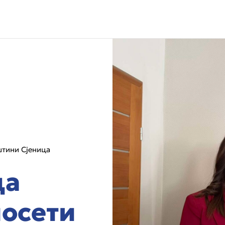
штини Сјеница
да
посети