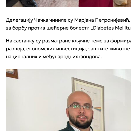
Делегацију Чачка чиниле су Марјана Петронијевић,
за борбу против шећерне болести „Diabetes Melli
На састанку су разматране кључне теме за формира
развоја, економских инвестиција, заштите животне
националних и међународних фондова.