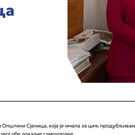
ца
ти Општини Сјеница, која је имала за циљ продубљив
азвој обе локалне самоуправе.