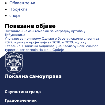
Обавештења
Пројекти
спорт
Повезане објаве
Постављен камен темељац за изградњу вртића у
Трбушанима
Упутство за припрему Одлуке о буџету локалне власти за
2027. годину и пројекција за 2028. и 2029. годину
Стеванић: Стаклени видиковац на Каблару нови симбол
туристичког развоја Чачка и Србије
Локална самоуправа
Скупштина града
Градоначелник