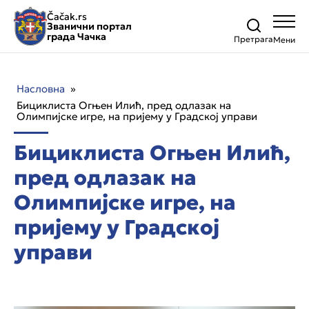
Čačak.rs
Званични портал
града Чачка
Претрага
Насловна
»
Бициклиста Огњен Илић, пред одлазак на
Олимпијске игре, на пријему у Градској управи
Бициклиста Огњен Илић,
пред одлазак на
Олимпијске игре, на
пријему у Градској
управи