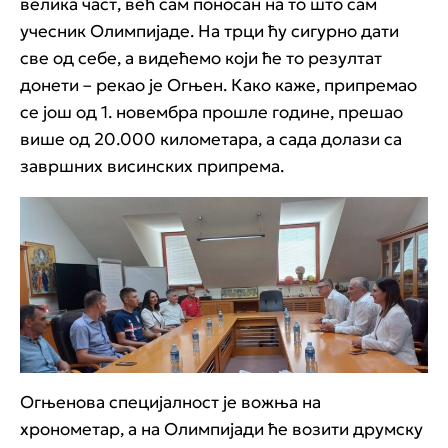
велика част, већ сам поносан на то што сам
учесник Олимпијаде. На трци ћу сигурно дати
све од себе, а видећемо који ће то резултат
донети – рекао је Огњен. Како каже, припремао
се још од 1. новембра прошле године, прешао
више од 20.000 километара, а сада долази са
завршних висинских припрема.
Огњенова специјалност је вожња на
хронометар, а на Олимпијади ће возити друмску