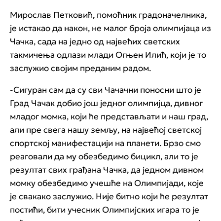
Мирослав Петковић, помоћник градоначелника,
је истакао да након, не малог броја олимпијаца из
Чачка, сада на једно од највећих светских
такмичења одлази млади Огњен Илић, који је то
заслужио својим преданим радом.
-Сигуран сам да су сви Чачачни поносни што је
Град Чачак добио још једног олимпијца, дивног
младог момка, који ће представљати и наш град,
али пре свега нашу земљу, на највећој светској
спортској манифестацији на планети. Брзо смо
реаговали да му обезбедимо бицикл, али то је
резултат свих грађана Чачка, да једном дивном
момку обезбедимо учешће на Олимпијади, које
је свакако заслужио. Није битно који ће резултат
постићи, бити учесник Олимпијских игара то је