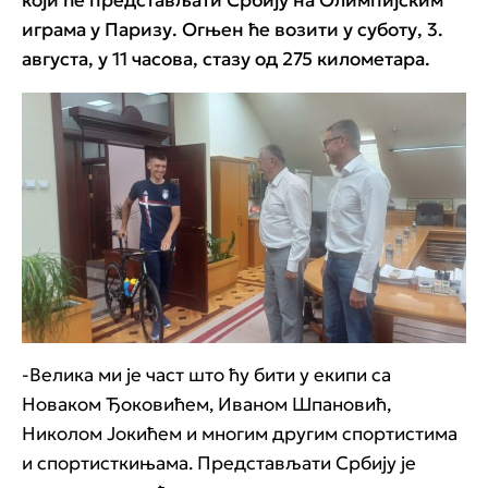
који ће представљати Србију на Олимпијским
играма у Паризу. Огњен ће возити у суботу, 3.
августа, у 11 часова, стазу од 275 километара.
-Велика ми је част што ћу бити у екипи са
Новаком Ђоковићем, Иваном Шпановић,
Николом Јокићем и многим другим спортистима
и спортисткињама. Представљати Србију је