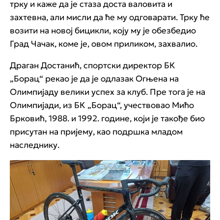
трку и каже да је стаза доста валовита и
захтевна, али мисли да ће му одговарати. Трку ће
возити на новој бицикли, коју му је обезбедио
Град Чачак, коме је, овом приликом, захвалио.
Драган Достанић, спортски директор БК
„Борац“ рекао је да је одлазак Огњена на
Олимпијаду велики успех за клуб. Пре тога је на
Олимпијади, из БК „Борац“, учествовао Мићо
Брковић, 1988. и 1992. године, који је такође био
присутан на пријему, као подршка младом
наследнику.