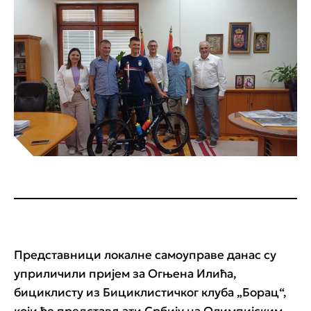
Представници локалне самоуправе данас су
уприличили пријем за Огњена Илића,
бициклисту из Бициклистичког клуба „Борац“,