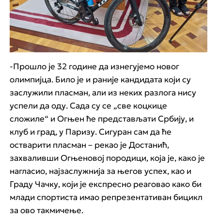
-Прошло је 32 године да изнегујемо новог
олимпијца. Било је и раније кандидата који су
заслужили пласман, али из неких разлога нису
успели да оду. Сада су се „све коцкице
сложиле“ и Огњен ће представљати Србију, и
клуб и град, у Паризу. Сигуран сам да ће
остварити пласман – рекао је Достанић,
захваливши Огњеновој породици, која је, како је
нагласио, најзаслужнија за његов успех, као и
Граду Чачку, који је експресно реаговао како би
млади спортиста имао репрезентативан бицикл
за ово такмичење.